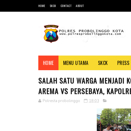
HOME
SKCK
CONTACT
ABOUT
HOME
MENU UTAMA
SKCK
PRESS 
SALAH SATU WARGA MENJADI K
AREMA VS PERSEBAYA, KAPOLR
Polresta probolinggo
18:03