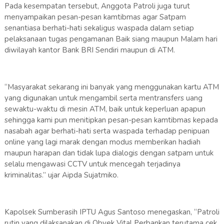
Pada kesempatan tersebut, Anggota Patroli juga turut
menyampaikan pesan-pesan kamtibmas agar Satpam
senantiasa berhati-hati sekaligus waspada dalam setiap
pelaksanaan tugas pengamanan Baik siang maupun Malam hari
diwilayah kantor Bank BRI Sendiri maupun di ATM.
“Masyarakat sekarang ini banyak yang menggunakan kartu ATM
yang digunakan untuk mengambil serta mentransfers uang
sewaktu-waktu di mesin ATM, baik untuk keperluan apapun
sehingga kami pun menitipkan pesan-pesan kamtibmas kepada
nasabah agar berhati-hati serta waspada terhadap penipuan
online yang lagi marak dengan modus memberikan hadiah
maupun harapan dan tidak lupa dialogis dengan satpam untuk
selalu mengawasi CCTV untuk mencegah terjadinya
kriminalitas.” ujar Aipda Sujatmiko.
Kapolsek Sumberasih IPTU Agus Santoso menegaskan, “Patroli
rutin yang dilaksanakan di Obyek Vital Perbankan terutama cek