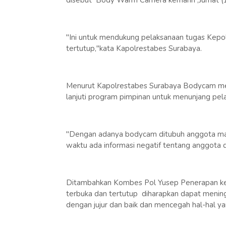
disebut Body Warm Camera kemarin ,Jumat (1
"Ini untuk mendukung pelaksanaan tugas Kepol
tertutup,"kata Kapolrestabes Surabaya.
Menurut Kapolrestabes Surabaya Bodycam mem
lanjuti program pimpinan untuk menunjang pel
"Dengan adanya bodycam ditubuh anggota mak
waktu ada informasi negatif tentang anggota 
Ditambahkan Kombes Pol Yusep Penerapan keb
terbuka dan tertutup diharapkan dapat mening
dengan jujur dan baik dan mencegah hal-hal yan