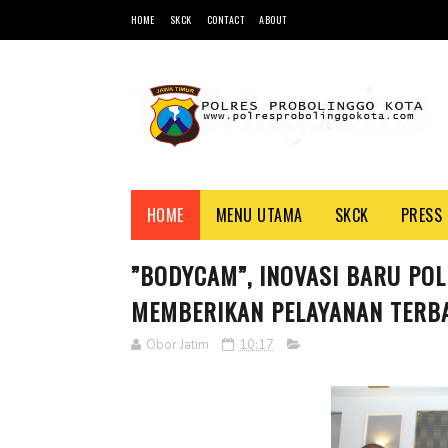
HOME
SKCK
CONTACT
ABOUT
HOME
MENU UTAMA
SKCK
PRESS 
”BODYCAM”, INOVASI BARU PO
MEMBERIKAN PELAYANAN TERB
Obor Jatim
10:17