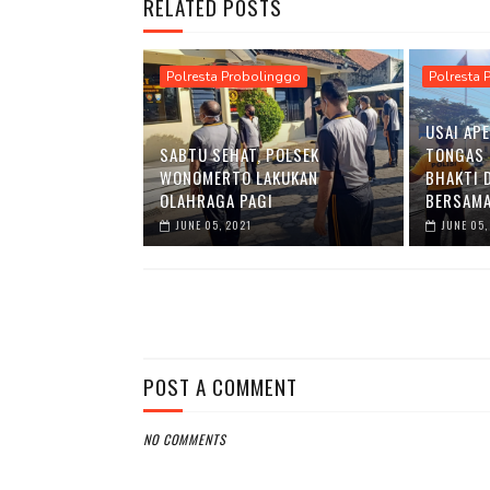
RELATED POSTS
Polresta Probolinggo
Polresta 
USAI APE
SABTU SEHAT, POLSEK
TONGAS 
WONOMERTO LAKUKAN
BHAKTI 
OLAHRAGA PAGI
BERSAM
JUNE 05, 2021
JUNE 05,
POST A COMMENT
NO COMMENTS