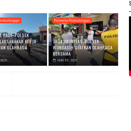
Probolinggo
Polresta Probolinggo
L PAGI, POLSEK
LAKSANAKAN KERJA
JAGA IMUNITAS, POLSEK
DAN OLAHRAGA
WONOASIH GIATKAN OLAHRAGA
A
BERSAMA
 2021
JUNE 05, 2021