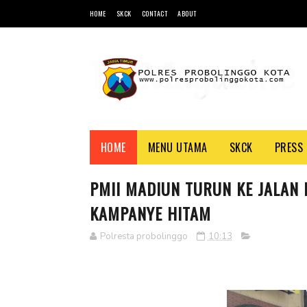
HOME
SKCK
CONTACT
ABOUT
HOME
MENU UTAMA
SKCK
PRESS 
PMII MADIUN TURUN KE JALAN
KAMPANYE HITAM
Polresta probolinggo
10:13