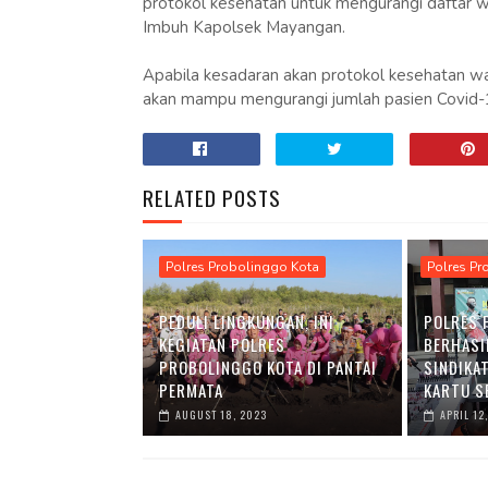
protokol kesehatan untuk mengurangi daftar w
Imbuh Kapolsek Mayangan.
Apabila kesadaran akan protokol kesehatan w
akan mampu mengurangi jumlah pasien Covid-1
RELATED POSTS
Polres Probolinggo Kota
Polres Pr
PEDULI LINGKUNGAN, INI
POLRES 
KEGIATAN POLRES
BERHASI
PROBOLINGGO KOTA DI PANTAI
SINDIKA
PERMATA
KARTU S
AUGUST 18, 2023
APRIL 12