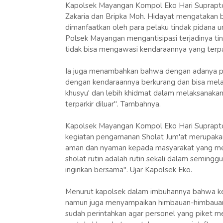
Kapolsek Mayangan Kompol Eko Hari Suprapto,
Zakaria dan Bripka Moh. Hidayat mengatakan 
dimanfaatkan oleh para pelaku tindak pidana un
Polsek Mayangan mengantisipasi terjadinya ti
tidak bisa mengawasi kendaraannya yang terpark
Ia juga menambahkan bahwa dengan adanya pih
dengan kendaraannya berkurang dan bisa mela
khusyu' dan lebih khidmat dalam melaksanakan
terparkir diluar". Tambahnya.
Kapolsek Mayangan Kompol Eko Hari Suprapto
kegiatan pengamanan Sholat Jum'at merupakan
aman dan nyaman kepada masyarakat yang men
sholat rutin adalah rutin sekali dalam seminggu 
inginkan bersama". Ujar Kapolsek Eko.
Menurut kapolsek dalam imbuhannya bahwa kegi
namun juga menyampaikan himbauan-himbauan 
sudah perintahkan agar personel yang piket 