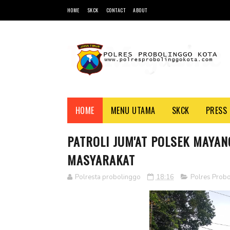
HOME
SKCK
CONTACT
ABOUT
HOME
MENU UTAMA
SKCK
PRESS 
PATROLI JUM'AT POLSEK MAYA
MASYARAKAT
Polresta probolinggo
18:16
Polres Probo