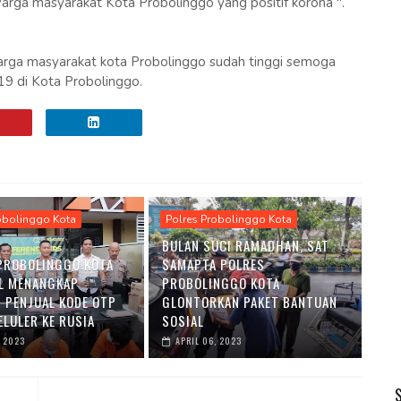
arga masyarakat Kota Probolinggo yang positif korona ".
arga masyarakat kota Probolinggo sudah tinggi semoga
9 di Kota Probolinggo.
obolinggo Kota
Polres Probolinggo Kota
BULAN SUCI RAMADHAN, SAT
PROBOLINGGO KOTA
SAMAPTA POLRES
L MENANGKAP
PROBOLINGGO KOTA
T PENJUAL KODE OTP
GLONTORKAN PAKET BANTUAN
ELULER KE RUSIA
SOSIAL
, 2023
APRIL 06, 2023