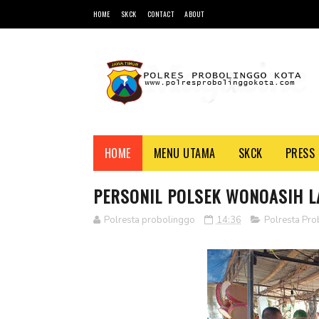
HOME
SKCK
CONTACT
ABOUT
HOME
MENU UTAMA
SKCK
PRESS 
PERSONIL POLSEK WONOASIH L
Polresta probolinggo
14:36
Polresta Pro