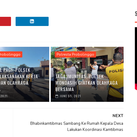
Probolinggo
Polresta Probolinggo
L PAGI, POLSEK
LAKSANAKAN KERJA
JAGA IMUNITAS, POLSEK
DAN OLAHRAGA
WONOASIH GIATKAN OLAHRAGA
A
BERSAMA
 2021
JUNE 05, 2021
NEXT
Bhabinkamtibmas Sambang Ke Rumah Kepala Desa
Lakukan Koordinasi Kamtibmas