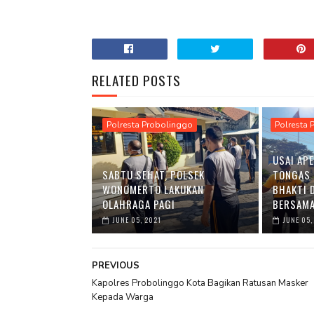
RELATED POSTS
Polresta Probolinggo
Polresta 
USAI APE
SABTU SEHAT, POLSEK
TONGAS 
WONOMERTO LAKUKAN
BHAKTI 
OLAHRAGA PAGI
BERSAM
JUNE 05, 2021
JUNE 05,
PREVIOUS
Kapolres Probolinggo Kota Bagikan Ratusan Masker
Kepada Warga