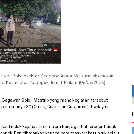
a Piket Polsubsektor Kedopok Aipda Malik melaksanakan
 Solo Kecamatan Kedopok, Jumat Malam (08/05/2026).
aya  Begawan Solo - Mastrip yang mana kegiatan tersebut 
pasi adanya 3C (Curas, Curat dan Curanmor) di wilayah 
 aksi Tindak kejahatan di malam hari, agar hal tersebut tidak 
edopok. Dan diharapkan kepada para masyarakat untuk selalu 