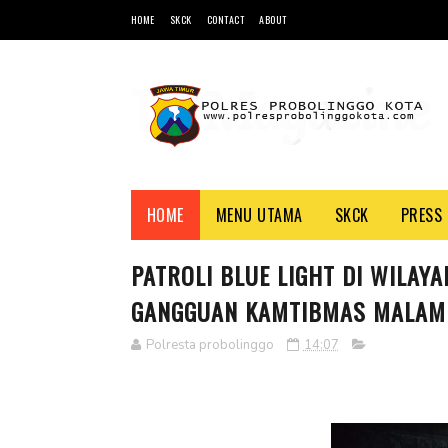
HOME
SKCK
CONTACT
ABOUT
HOME
MENU UTAMA
SKCK
PRESS 
PATROLI BLUE LIGHT DI WILAYA
GANGGUAN KAMTIBMAS MALAM
Polresta probolinggo
14:07