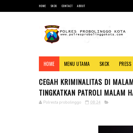
HOME
SKCK
CONTACT
ABOUT
HOME
MENU UTAMA
SKCK
PRESS 
CEGAH KRIMINALITAS DI MALA
TINGKATKAN PATROLI MALAM H
Polresta probolinggo
08:24