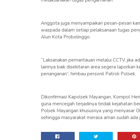
melaksanakan tugas pengamanan.
Anggota juga menyampaikan pesan-pesan kamti
waspada dalam setiap pelaksanaan tugas peng
Alun Kota Probolinggo.
“Laksanakan pemantauan melalui CCTV, jika a
lainnya baik disekitaran area segera laporkan
penanganan”, himbau personil Patroli Polsek.
Dikonfirmasi Kapolsek Mayangan, Kompol Heri
guna mencegah terjadinya tindak kejahatan ber
Polsek Mayangan khususnya yang menyasar Obvi
sehingga masyarakat merasa aman sudah ada pol