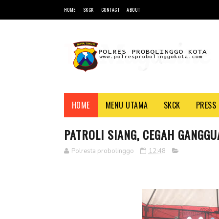
HOME
SKCK
CONTACT
ABOUT
HOME
MENU UTAMA
SKCK
PRESS 
PATROLI SIANG, CEGAH GANGG
Polresta probolinggo
12:48