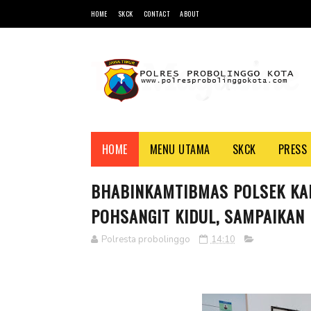
HOME
SKCK
CONTACT
ABOUT
HOME
MENU UTAMA
SKCK
PRESS 
BHABINKAMTIBMAS POLSEK K
POHSANGIT KIDUL, SAMPAIKAN
Polresta probolinggo
14:10