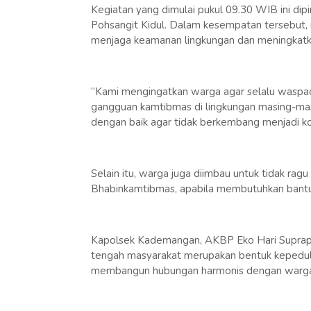
Kegiatan yang dimulai pukul 09.30 WIB ini di
Pohsangit Kidul. Dalam kesempatan tersebut,
menjaga keamanan lingkungan dan meningkatkan 
“Kami mengingatkan warga agar selalu waspad
gangguan kamtibmas di lingkungan masing-masi
dengan baik agar tidak berkembang menjadi konf
Selain itu, warga juga diimbau untuk tidak rag
Bhabinkamtibmas, apabila membutuhkan bant
Kapolsek Kademangan, AKBP Eko Hari Suprapt
tengah masyarakat merupakan bentuk kepeduli
membangun hubungan harmonis dengan warga