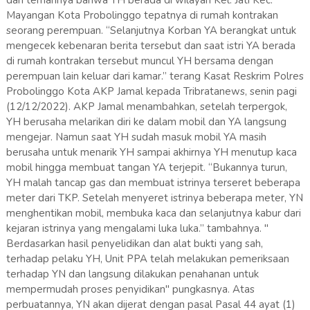
dari temannya bahwa YH berada di wilayah Kel. Jati Kec.
Mayangan Kota Probolinggo tepatnya di rumah kontrakan
seorang perempuan. “Selanjutnya Korban YA berangkat untuk
mengecek kebenaran berita tersebut dan saat istri YA berada
di rumah kontrakan tersebut muncul YH bersama dengan
perempuan lain keluar dari kamar.” terang Kasat Reskrim Polres
Probolinggo Kota AKP Jamal kepada Tribratanews, senin pagi
(12/12/2022). AKP Jamal menambahkan, setelah terpergok,
YH berusaha melarikan diri ke dalam mobil dan YA langsung
mengejar. Namun saat YH sudah masuk mobil YA masih
berusaha untuk menarik YH sampai akhirnya YH menutup kaca
mobil hingga membuat tangan YA terjepit. “Bukannya turun,
YH malah tancap gas dan membuat istrinya terseret beberapa
meter dari TKP. Setelah menyeret istrinya beberapa meter, YN
menghentikan mobil, membuka kaca dan selanjutnya kabur dari
kejaran istrinya yang mengalami luka luka.” tambahnya. "
Berdasarkan hasil penyelidikan dan alat bukti yang sah,
terhadap pelaku YH, Unit PPA telah melakukan pemeriksaan
terhadap YN dan langsung dilakukan penahanan untuk
mempermudah proses penyidikan" pungkasnya. Atas
perbuatannya, YN akan dijerat dengan pasal Pasal 44 ayat (1)