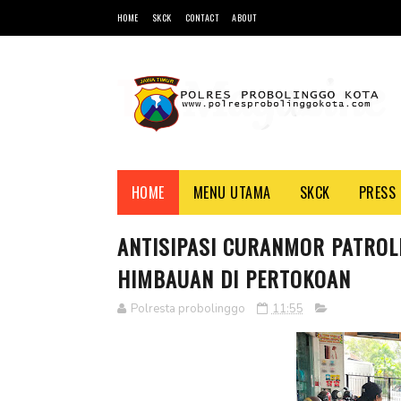
HOME
SKCK
CONTACT
ABOUT
HOME
MENU UTAMA
SKCK
PRESS 
ANTISIPASI CURANMOR PATROL
HIMBAUAN DI PERTOKOAN
Polresta probolinggo
11:55