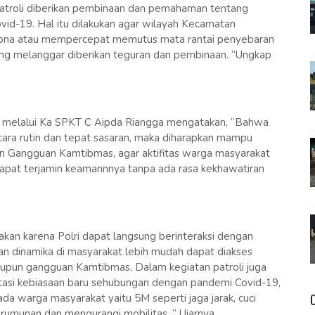
atroli diberikan pembinaan dan pemahaman tentang
vid-19. Hal itu dilakukan agar wilayah Kecamatan
orona atau mempercepat memutus mata rantai penyebaran
ang melanggar diberikan teguran dan pembinaan. “Ungkap
melalui Ka SPKT C Aipda Riangga mengatakan, “Bahwa
ecara rutin dan tepat sasaran, maka diharapkan mampu
un Gangguan Kamtibmas, agar aktifitas warga masyarakat
pat terjamin keamannnya tanpa ada rasa kekhawatiran
nakan karena Polri dapat langsung berinteraksi dengan
an dinamika di masyarakat lebih mudah dapat diakses
maupun gangguan Kamtibmas, Dalam kegiatan patroli juga
asi kebiasaan baru sehubungan dengan pandemi Covid-19,
da warga masyarakat yaitu 5M seperti jaga jarak, cuci
rumunan dan mengurangi mobilitas. “ Ujarnya.