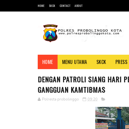
HOME
SKCK
CONTACT
ABOUT
HOME
MENU UTAMA
SKCK
PRESS 
DENGAN PATROLI SIANG HARI 
GANGGUAN KAMTIBMAS
Polresta probolinggo
09:20