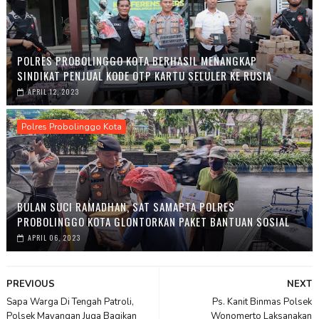
POLRES PROBOLINGGO KOTA BERHASIL MENANGKAP
SINDIKAT PENJUAL KODE OTP KARTU SELULER KE RUSIA
APRIL 12, 2023
Polres Probolinggo Kota
BULAN SUCI RAMADHAN, SAT SAMAPTA POLRES
PROBOLINGGO KOTA GLONTORKAN PAKET BANTUAN SOSIAL
APRIL 06, 2023
PREVIOUS
NEXT
Sapa Warga Di Tengah Patroli,
Ps. Kanit Binmas Polsek
Polsek Mayangan Juga Bagikan
Wonomerto Laksanakan