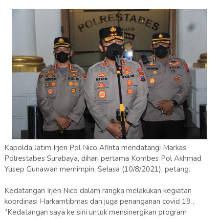
Kapolda Jatim Irjen Pol Nico Afinta mendatangi Markas
Polrestabes Surabaya, dihari pertama Kombes Pol Akhmad
Yusep Gunawan memimpin, Selasa (10/8/2021), petang.
Kedatangan Irjen Nico dalam rangka melakukan kegiatan
koordinasi Harkamtibmas dan juga penanganan covid 19 .
“Kedatangan saya ke sini untuk mensinergikan program