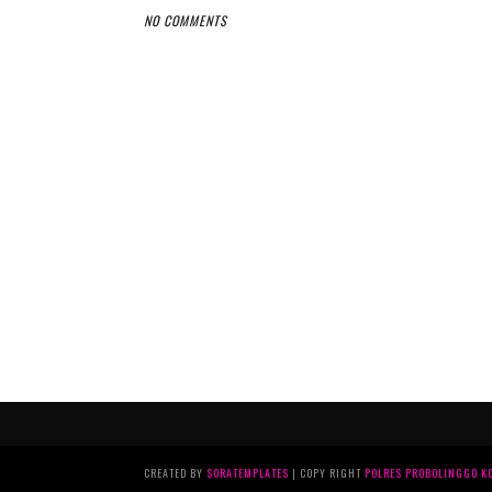
NO COMMENTS
CREATED BY
SORATEMPLATES
| COPY RIGHT
POLRES PROBOLINGGO K