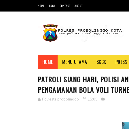
HOME
SKCK
CONTACT
ABOUT
HOME
MENU UTAMA
SKCK
PRESS 
PATROLI SIANG HARI, POLISI A
PENGAMANAN BOLA VOLI TURN
Polresta probolinggo
15:09