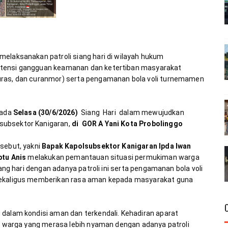
elaksanakan patroli siang hari di wilayah hukum 
otensi gangguan keamanan dan ketertiban masyarakat 
uras, dan curanmor) serta pengamanan bola voli turnemamen 
ada 
Selasa (30/6/2026)
  Siang  Hari  dalam mewujudkan 
ubsektor Kanigaran, 
di  GOR A Yani Kota Probolinggo
sebut, yakni 
Bapak Kapolsubsektor Kanigaran Ipda Iwan 
ptu Anis
 melakukan pemantauan situasi permukiman warga 
iang hari dengan adanya patroli ini serta pengamanan bola voli 
sekaligus memberikan rasa aman kepada masyarakat guna 
dalam kondisi aman dan terkendali. Kehadiran aparat 
eh warga yang merasa lebih nyaman dengan adanya patroli 