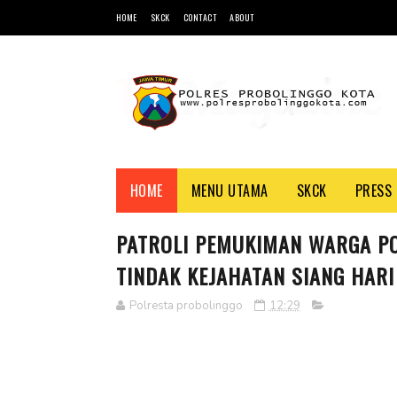
HOME
SKCK
CONTACT
ABOUT
HOME
MENU UTAMA
SKCK
PRESS 
PATROLI PEMUKIMAN WARGA PO
TINDAK KEJAHATAN SIANG HARI
Polresta probolinggo
12:29