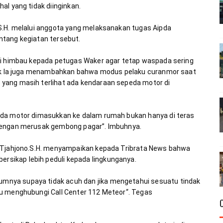
S.H. melalui anggota yang melaksanakan tugas Aipda 
mi himbau kepada petugas Waker agar tetap waspada sering 
alik Ia juga menambahkan bahwa modus pelaku curanmor saat 
yang masih terlihat ada kendaraan sepeda motor di 
eda motor dimasukkan ke dalam rumah bukan hanya di teras 
i Tjahjono.S.H. menyampaikan kepada Tribrata News bahwa 
nya supaya tidak acuh dan jika mengetahui sesuatu tindak 
u menghubungi Call Center 112 Meteor“. Tegas 