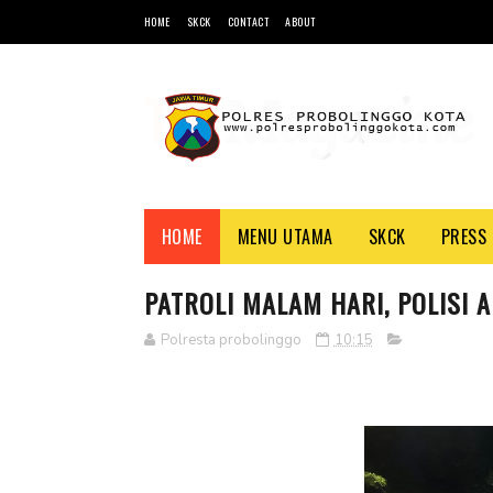
HOME
SKCK
CONTACT
ABOUT
HOME
MENU UTAMA
SKCK
PRESS 
PATROLI MALAM HARI, POLISI A
Polresta probolinggo
10:15