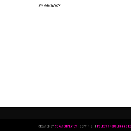
NO COMMENTS
CREATED BY
SORATEMPLATES
| COPY RIGHT
POLRES PROBOLINGGO K