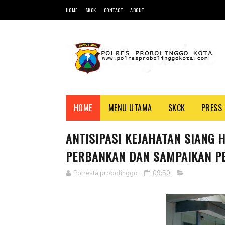
HOME
SKCK
CONTACT
ABOUT
HOME
MENU UTAMA
SKCK
PRESS 
ANTISIPASI KEJAHATAN SIANG 
PERBANKAN DAN SAMPAIKAN P
Polresta probolinggo
09:50