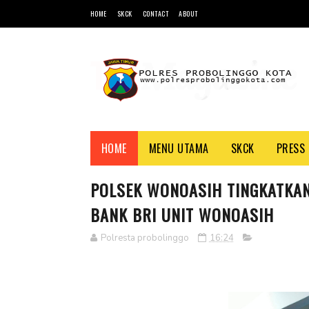
HOME
SKCK
CONTACT
ABOUT
HOME
MENU UTAMA
SKCK
PRESS 
POLSEK WONOASIH TINGKATKAN
BANK BRI UNIT WONOASIH
Polresta probolinggo
16:24