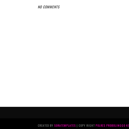
NO COMMENTS
CREATED BY
SORATEMPLATES
| COPY RIGHT
POLRES PROBOLINGGO K