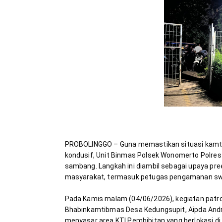
​PROBOLINGGO – Guna memastikan situasi kamtib
kondusif, Unit Binmas Polsek Wonomerto Polres 
sambang. Langkah ini diambil sebagai upaya pre
​Pada Kamis malam (04/06/2026), kegiatan patrol
Bhabinkamtibmas Desa Kedungsupit, Aipda Andrik D
menyasar area KTI Pembibitan yang berlokasi 