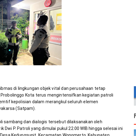
mas di lingkungan objek vital dan perusahaan tetap 
Probolinggo Kota terus mengintensifkan kegiatan patroli 
emtif kepolisian dalam merangkul seluruh elemen 
i sambang dan dialogis tersebut dilaksanakan oleh 
wi P. Patroli yang dimulai pukul 22.00 WIB hingga selesai ini 
di Desa Kedungsupit, Kecamatan Wonomerto, Kabupaten 