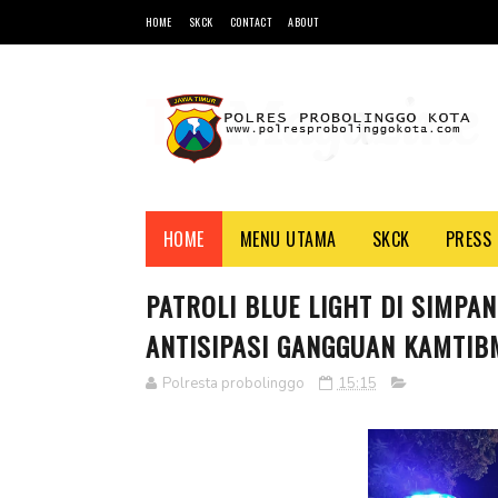
HOME
SKCK
CONTACT
ABOUT
HOME
MENU UTAMA
SKCK
PRESS 
PATROLI BLUE LIGHT DI SIMPA
ANTISIPASI GANGGUAN KAMTIB
Polresta probolinggo
15:15