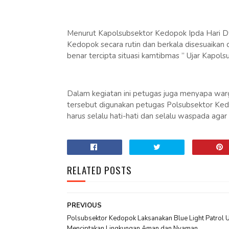
Menurut Kapolsubsektor Kedopok Ipda Hari Dwi 
Kedopok secara rutin dan berkala disesuaika
benar tercipta situasi kamtibmas ” Ujar Kapols
Dalam kegiatan ini petugas juga menyapa war
tersebut digunakan petugas Polsubsektor Ke
harus selalu hati-hati dan selalu waspada agar
RELATED POSTS
PREVIOUS
Polsubsektor Kedopok Laksanakan Blue Light Patrol 
Menciptakan Lingkungan Aman dan Nyaman