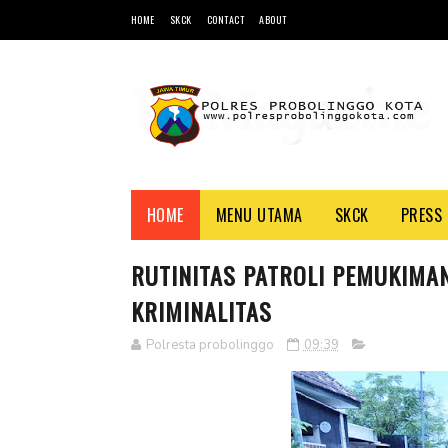
HOME
SKCK
CONTACT
ABOUT
HOME
MENU UTAMA
SKCK
PRESS 
RUTINITAS PATROLI PEMUKIMAN
KRIMINALITAS
Polresta probolinggo
09:39