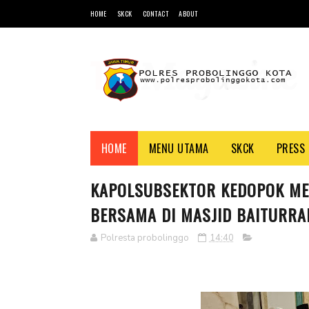
HOME
SKCK
CONTACT
ABOUT
HOME
MENU UTAMA
SKCK
PRESS 
KAPOLSUBSEKTOR KEDOPOK ME
BERSAMA DI MASJID BAITURRA
Polresta probolinggo
14:40