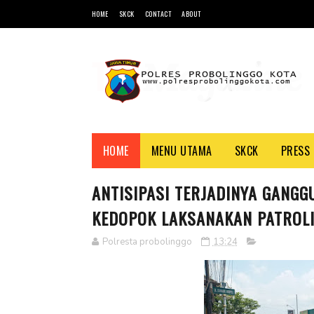
HOME
SKCK
CONTACT
ABOUT
HOME
MENU UTAMA
SKCK
PRESS 
ANTISIPASI TERJADINYA GANG
KEDOPOK LAKSANAKAN PATROLI 
Polresta probolinggo
13:24