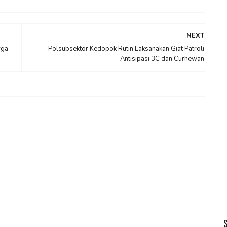
NEXT
rga
Polsubsektor Kedopok Rutin Laksanakan Giat Patroli
Antisipasi 3C dan Curhewan