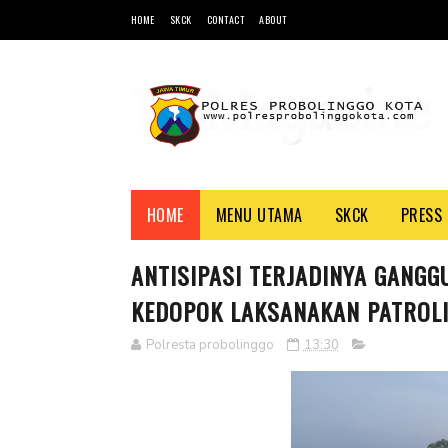
HOME
SKCK
CONTACT
ABOUT
HOME
MENU UTAMA
SKCK
PRESS 
ANTISIPASI TERJADINYA GANG
KEDOPOK LAKSANAKAN PATROLI 
Polresta probolinggo
13:30