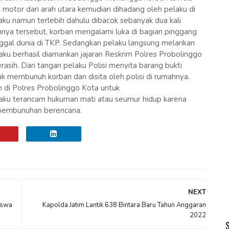
 motor dari arah utara kemudian dihadang oleh pelaku di
ku namun terlebih dahulu dibacok sebanyak dua kali
annya tersebut, korban mengalami luka di bagian pinggang
ggal dunia di TKP. Sedangkan pelaku langsung melarikan
laku berhasil diamankan jajaran Reskrim Polres Probolinggo
ih. Dari tangan pelaku Polisi menyita barang bukti
uk membunuh korban dan disita oleh polisi di rumahnya.
n di Polres Probolinggo Kota untuk
ku terancam hukuman mati atau seumur hidup karena
pembunuhan berencana.
NEXT
iswa
Kapolda Jatim Lantik 638 Bintara Baru Tahun Anggaran
2022