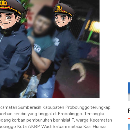
amatan Sumberasih Kabupaten Probolinggo,terungkap.
rban sendiri yang tinggal di Probolinggo. Tersangka
 Sedang korban pembunuhan berinisial F, warga Kecamatan
bolinggo Kota AKBP Wadi Sa'bani melalui Kasi Humas