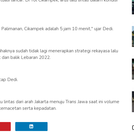
si lancar. Di Tol Cikampek, arus lalu lintas dalam kondisi
 Palimanan, Cikampek adalah 5 jam 10 menit," ujar Dedi.
pihaknya sudah tidak lagi menerapkan strategi rekayasa lalu
dik dan balik Lebaran 2022.
cap Dedi.
lu lintas dari arah Jakarta menuju Trans Jawa saat ini volume
kemacetan serta kepadatan.