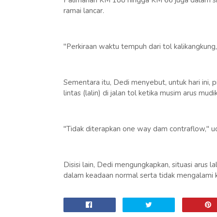
Palimanan KM 188 hingga KM 66 juga dalam situa
ramai lancar.
"Perkiraan waktu tempuh dari tol kalikangkung,
Sementara itu, Dedi menyebut, untuk hari ini, 
lintas (lalin) di jalan tol ketika musim arus mu
"Tidak diterapkan one way dam contraflow," u
Disisi lain, Dedi mengungkapkan, situasi arus la
dalam keadaan normal serta tidak mengalami 