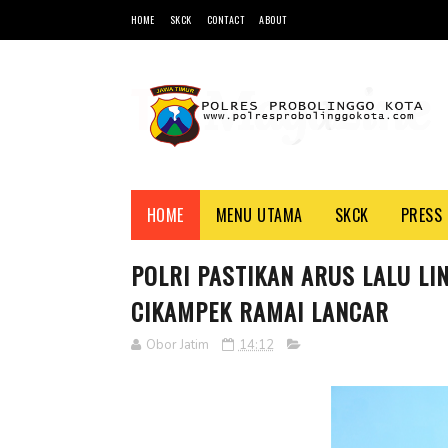
HOME
SKCK
CONTACT
ABOUT
HOME
MENU UTAMA
SKCK
PRESS 
POLRI PASTIKAN ARUS LALU LI
CIKAMPEK RAMAI LANCAR
Obor Jatim
14:12