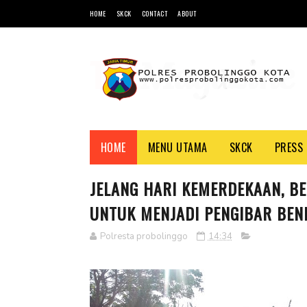
HOME
SKCK
CONTACT
ABOUT
HOME
MENU UTAMA
SKCK
PRESS 
JELANG HARI KEMERDEKAAN, BE
UNTUK MENJADI PENGIBAR BEN
Polresta probolinggo
14:34