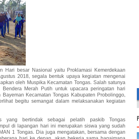
n Hari besar Nasional yaitu Proklamasi Kemerdekaan
gustus 2018, segala bentuk upaya kegiatan mengenai
rsiapkan oleh Muspika Kecamatan Tongas. Salah satunya
Bendera Merah Putih untuk upacara peringatan hari
gan Bayeman Kecamatan Tongas Kabupaten Probolinggo,
erlihat begitu semangat dalam melaksanakan kegiatan
s yang bertindak sebagai pelatih paskib Tongas
pul di lapangan hari ini merupakan siswa yang sudah
di SMAN 1 Tongas. Dia juga mengatakan, bersama dengan
eberapa hari ke depan, akan bekerja sama bagaimana