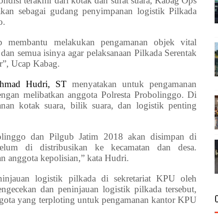
disi terakhir dari kotak dan surat suara, Kabag Ops
akan sebagai gudang penyimpanan logistik Pilkada
o.
iap membantu melakukan pengamanan objek vital
an semua isinya agar pelaksanaan Pilkada Serentak
ar”, Ucap Kabag.
hmad Hudri, ST
menyatakan untuk pengamanan
engan melibatkan anggota Polresta Probolinggo. Di
an kotak suara, bilik suara, dan logistik penting
olinggo dan Pilgub Jatim 2018 akan disimpan di
lum di distribusikan ke kecamatan dan desa.
 anggota kepolisian,” kata Hudri.
injauan logistik pilkada di sekretariat KPU oleh
ngecekan dan peninjauan logistik pilkada tersebut,
ggota yang terploting untuk pengamanan kantor KPU