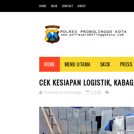
HOME
SKCK
CONTACT
ABOUT
HOME
MENU UTAMA
SKCK
PRESS 
CEK KESIAPAN LOGISTIK, KABA
Polresta probolinggo
13:46