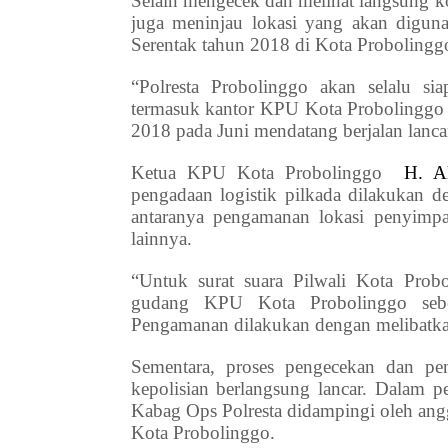
Selain mengecek dan melihat langsung kon
juga meninjau lokasi yang akan digun
Serentak tahun 2018 di Kota Probolingg
“Polresta Probolinggo akan selalu s
termasuk kantor KPU Kota Probolinggo d
2018 pada Juni mendatang berjalan lanc
Ketua KPU Kota Probolinggo
H. A
pengadaan logistik pilkada dilakukan d
antaranya pengamanan lokasi penyimpan
lainnya.
“Untuk surat suara Pilwali Kota Prob
gudang KPU Kota Probolinggo sebe
Pengamanan dilakukan dengan melibatkan
Sementara, proses pengecekan dan pen
kepolisian berlangsung lancar. Dalam pe
Kabag Ops Polresta didampingi oleh an
Kota Probolinggo.